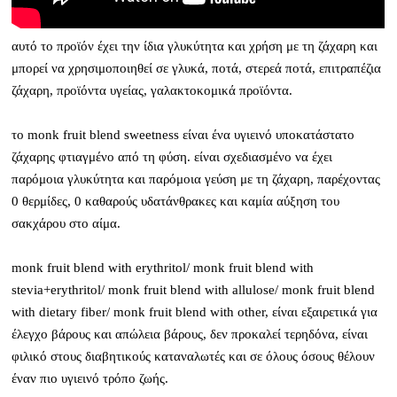
αυτό το προϊόν έχει την ίδια γλυκύτητα και χρήση με τη ζάχαρη και
μπορεί να χρησιμοποιηθεί σε γλυκά, ποτά, στερεά ποτά, επιτραπέζια
ζάχαρη, προϊόντα υγείας, γαλακτοκομικά προϊόντα.
το monk fruit blend sweetness είναι ένα υγιεινό υποκατάστατο
ζάχαρης φτιαγμένο από τη φύση. είναι σχεδιασμένο να έχει
παρόμοια γλυκύτητα και παρόμοια γεύση με τη ζάχαρη, παρέχοντας
0 θερμίδες, 0 καθαρούς υδατάνθρακες και καμία αύξηση του
σακχάρου στο αίμα.
monk fruit blend with erythritol/ monk fruit blend with
stevia+erythritol/ monk fruit blend with allulose/ monk fruit blend
with dietary fiber/ monk fruit blend with other, είναι εξαιρετικά για
έλεγχο βάρους και απώλεια βάρους, δεν προκαλεί τερηδόνα, είναι
φιλικό στους διαβητικούς καταναλωτές και σε όλους όσους θέλουν
έναν πιο υγιεινό τρόπο ζωής.