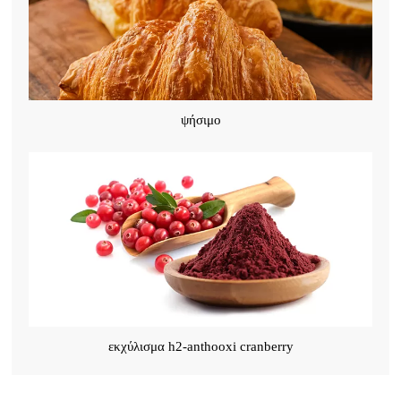
ψήσιμο
εκχύλισμα h2-anthooxi cranberry