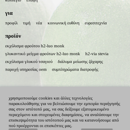
κολλέγιο
επαφή
για
προφίλ
τιμή
νέα
κοινωνική ευθύνη
ευρεσιτεχνία
προϊόν
εκχύλισμα φρούτου h2-luo monk
γλυκαντικό μείγμα φρούτων h2-luo monk
h2-via stevia
εκχύλισμα γλυκού τσαγιού
διάλυμα μείωσης ζάχαρης
παροχή υπηρεσίας oem
συμπληρώματα διατροφής
χρησιμοποιούμε cookies και άλλες τεχνολογίες
παρακολούθησης για να βελτιώσουμε την εμπειρία περιήγησής
σας στον ιστότοπό μας, να σας δείξουμε εξατομικευμένο
περιεχόμενο και στοχευμένες διαφημίσεις, να αναλύσουμε την
επισκεψιμότητα του ιστότοπού μας και να κατανοήσουμε από
με επιφύλαξη παντός δικαιώματος: hunan huacheng biotech, inc.
adallen
πού προέρχονται οι επισκέπτες μας.