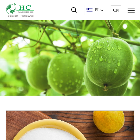
EL
CN