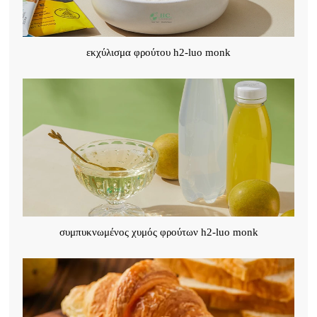
εκχύλισμα φρούτου h2-luo monk
συμπυκνωμένος χυμός φρούτων h2-luo monk