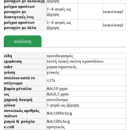
μοναχών με αλλυλόζη
ζάχαρη
μείγμα φρούτων
1~4 φορές ως
μοναχών με
λευκό/καφέ
ζάχαρη
διαιτητικές ίνες
μείγμα φρούτων
1~4 φορές ως
λευκό/καφέ
μοναχών με άλλα
ζάχαρη
ανάλυση
είδη
προσδιορισμός
εμφάνιση
λεπτή λευκή σκόνη κρυστάλλου
oder
χαρακτηριστικός
γεύση
γλυκός
απώλεια κατά το
≤1%
στέγνωμα
βαρέα μέταλλα
&lt;10 ppm
ως
&lt;0,5 ppm
χημική δοκιμή
αποτέλεσμα
γλύκα
1 φορά ως ζάχαρη
συνολικός αριθμός
&lt;1000cfu/g
πιάτων
μαγιά & μούχλα
&lt;100cfu/g
e.coli
αρνητικός