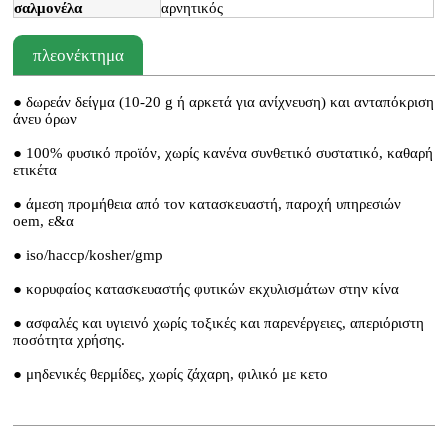
σαλμονέλα
αρνητικός
πλεονέκτημα
● δωρεάν δείγμα (10-20 g ή αρκετά για ανίχνευση) και ανταπόκριση
άνευ όρων
● 100% φυσικό προϊόν, χωρίς κανένα συνθετικό συστατικό, καθαρή
ετικέτα
● άμεση προμήθεια από τον κατασκευαστή, παροχή υπηρεσιών
oem, ε&α
● iso/haccp/kosher/gmp
● κορυφαίος κατασκευαστής φυτικών εκχυλισμάτων στην κίνα
● ασφαλές και υγιεινό χωρίς τοξικές και παρενέργειες, απεριόριστη
ποσότητα χρήσης.
● μηδενικές θερμίδες, χωρίς ζάχαρη, φιλικό με κετο