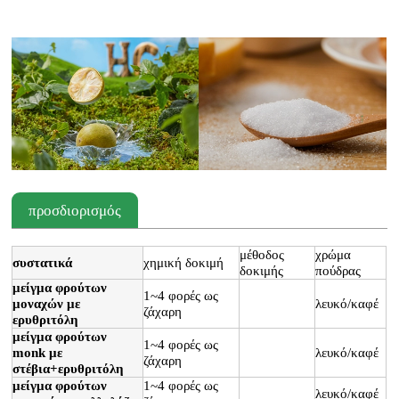
προσδιορισμός
μέθοδος
χρώμα
συστατικά
χημική δοκιμή
δοκιμής
πούδρας
μείγμα φρούτων
1~4 φορές ως
μοναχών με
λευκό/καφέ
ζάχαρη
ερυθριτόλη
μείγμα φρούτων
1~4 φορές ως
monk με
λευκό/καφέ
ζάχαρη
στέβια+ερυθριτόλη
μείγμα φρούτων
1~4 φορές ως
λευκό/καφέ